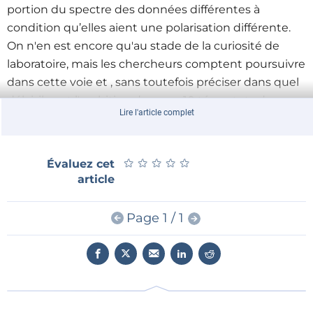
portion du spectre des données différentes à
condition qu’elles aient une polarisation différente.
On n'en est encore qu'au stade de la curiosité de
laboratoire, mais les chercheurs comptent poursuivre
dans cette voie et , sans toutefois préciser dans quel
délai, ils ont l'ambition de caser 10 téraoctets de
Lire l'article complet
données sur le même support.
★
★
★
★
★
★
★
★
★
★
Évaluez cet
article
Page 1 / 1