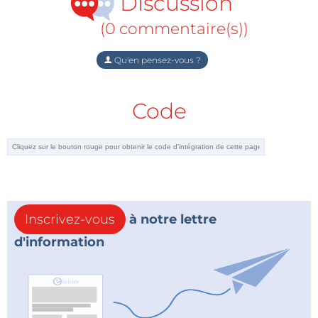
Discussion
d'ElektorHebdo son DVD-ROM LED-Toolbox à des
(0 commentaire(s))
conditions avantageuses : le port est offert !
Qu'en pensez-vous ?
Code
Inscrivez-vous
à notre lettre
d'information