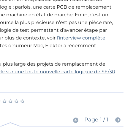
éologie : parfois, une carte PCB de remplacement
une machine en état de marche. Enfin, c’est un
source la plus précieuse n’est pas une pièce rare,
logie de test permettant d’avancer étape par
r plus de contexte, voir
l’interview complète
 êtes d’humeur Mac, Elektor a récemment
rçu plus large des projets de remplacement de
cle sur une toute nouvelle carte logique de SE/30
★
★
★
★
★
★
★
★
★
★
Page 1 / 1