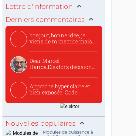
Lettre d'information
Derniers commentaires
bonjour, bonne idée, je
viens de m inscrire mais
o...
Dear Marcel
Hariga,Elektor’s decision
to republish...
Approche hyper claire et
bien exposée. Code
concis...
Nouvelles populaires
Modules de puissance à