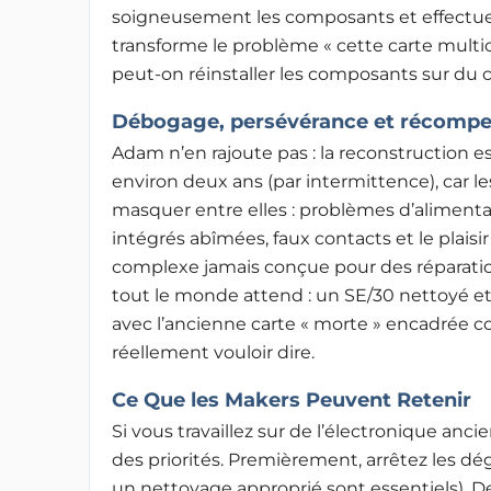
soigneusement les composants et effectuer
transforme le problème « cette carte multic
peut-on réinstaller les composants sur du cu
Débogage, persévérance et récomp
Adam n’en rajoute pas : la reconstruction es
environ deux ans (par intermittence), car 
masquer entre elles : problèmes d’alimenta
intégrés abîmées, faux contacts et le plais
complexe jamais conçue pour des réparati
tout le monde attend : un SE/30 nettoyé et
avec l’ancienne carte « morte » encadrée c
réellement vouloir dire.
Ce Que les Makers Peuvent Retenir
Si vous travaillez sur de l’électronique anci
des priorités. Premièrement, arrêtez les dégât
un nettoyage approprié sont essentiels). 