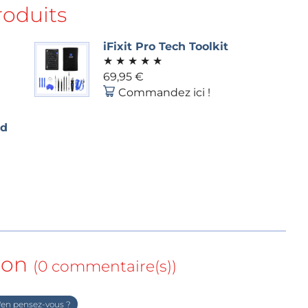
roduits
iFixit Pro Tech Toolkit
★
★
★
★
★
69,95 €
Commandez ici !
ld
ion
(0 commentaire(s))
en pensez-vous ?