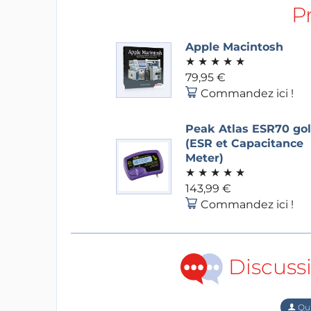
P
Apple Macintosh
★
★
★
★
★
79,95 €
Commandez ici !
Peak Atlas ESR70 go
(ESR et Capacitance
Meter)
★
★
★
★
★
143,99 €
Commandez ici !
Discuss
Qu'