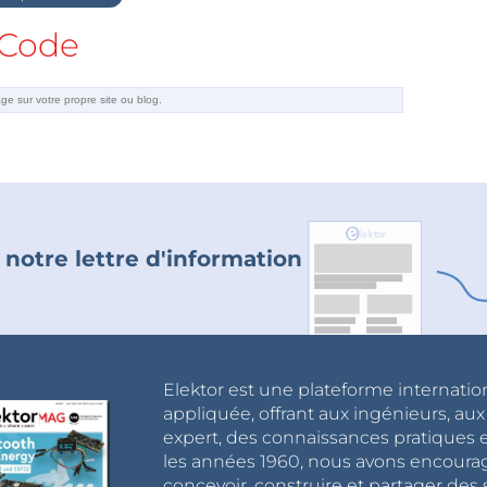
Code
 notre lettre d'information
Elektor est une plateforme internatio
appliquée, offrant aux ingénieurs, au
expert, des connaissances pratiques et
les années 1960, nous avons encou
concevoir, construire et partager de