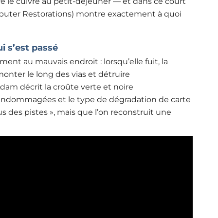
e le cuivre au petit-déjeuner — et dans ce court
puter Restorations) montre exactement à quoi
i s’est passé
ent au mauvais endroit : lorsqu’elle fuit, la
monter le long des vias et détruire
am décrit la croûte verte et noire
 endommagées et le type de dégradation de carte
s des pistes », mais que l’on reconstruit une