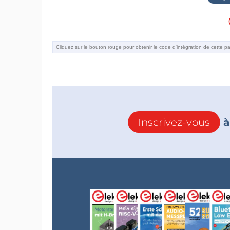
Inscrivez-vous
à