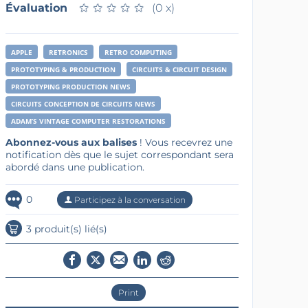
Évaluation
★
★
★
★
★
★
★
★
★
★
(0 x)
APPLE
RETRONICS
RETRO COMPUTING
PROTOTYPING & PRODUCTION
CIRCUITS & CIRCUIT DESIGN
PROTOTYPING PRODUCTION NEWS
CIRCUITS CONCEPTION DE CIRCUITS NEWS
ADAM’S VINTAGE COMPUTER RESTORATIONS
Abonnez-vous aux balises
! Vous recevrez une
notification dès que le sujet correspondant sera
abordé dans une publication.
0
Participez à la conversation
3 produit(s) lié(s)
Print