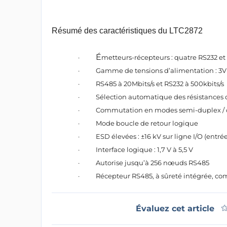
Résumé des caractéristiques du LTC2872
É
·
metteurs-récepteurs : quatre RS232 e
·
Gamme de tensions d’alimentation : 3V 
·
RS485 à 20Mbits/s et RS232 à 500kbits/s
·
Sélection automatique des résistances d
·
Commutation en modes semi-duplex / 
·
Mode boucle de retour logique
·
ESD élevées : ±16 kV sur ligne I/O (entrées
·
Interface logique : 1,7 V à 5,5 V
·
Autorise jusqu’à 256 nœuds RS485
·
Récepteur RS485, à sûreté intégrée, com
Évaluez cet article