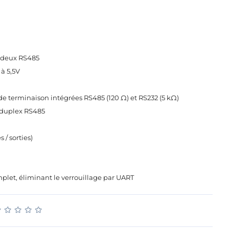
t deux RS485
à 5,5V
e terminaison intégrées RS485 (120 Ω) et RS232 (5 kΩ)
duplex RS485
 / sorties)
plet, éliminant le verrouillage par UART
★
★
★
★
★
★
★
★
★
★