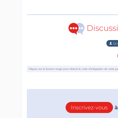
Discuss
Qu'
Inscrivez-vous
à