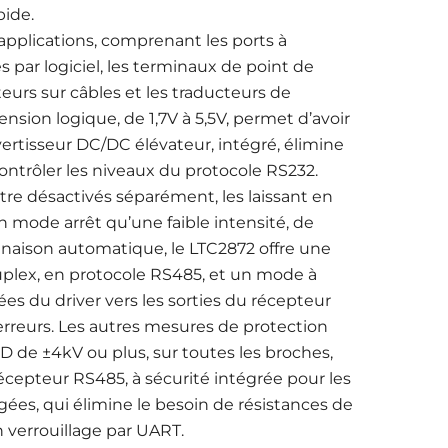
pide.
pplications, comprenant les ports à
s par logiciel, les terminaux de point de
teurs sur câbles et les traducteurs de
nsion logique, de 1,7V à 5,5V, permet d’avoir
ertisseur DC/DC élévateur, intégré, élimine
ontrôler les niveaux du protocole RS232.
re désactivés séparément, les laissant en
mode arrêt qu’une faible intensité, de
inaison automatique, le LTC2872 offre une
lex, en protocole RS485, et un mode à
ées du driver vers les sorties du récepteur
s erreurs. Les autres mesures de protection
 de ±4kV ou plus, sur toutes les broches,
écepteur RS485, à sécurité intégrée pour les
gées, qui élimine le besoin de résistances de
n verrouillage par UART.