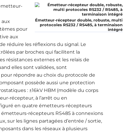
émetteur-
Émetteur-récepteur double, robuste, multi
 aux
protocoles RS232 / RS485, à terminaison
ystèmes pour
intégré
tive aux
 réduire les réflexions du signal. Le
ôlées par broches qui facilitent la
es résistances externes et les relais de
and elles sont validées, sont
pour répondre au choix du protocole de
composant possède aussi une protection
trostatiques : ±16kV HBM (modèle du corps
ur-récepteur, à l’arrêt ou en
figuré en quatre émetteurs-récepteurs
x émetteurs-récepteurs RS485 à connexions
, sur les lignes partagées d’entrée / sortie,
posants dans les réseaux à plusieurs