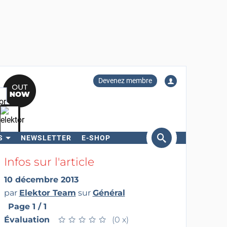
Devenez membre
S
NEWSLETTER
E-SHOP
ercher
Infos sur l'article
10 décembre 2013
par
Elektor Team
sur
Général
Page 1 / 1
Évaluation
★
★
★
★
★
★
★
★
★
★
(0 x)