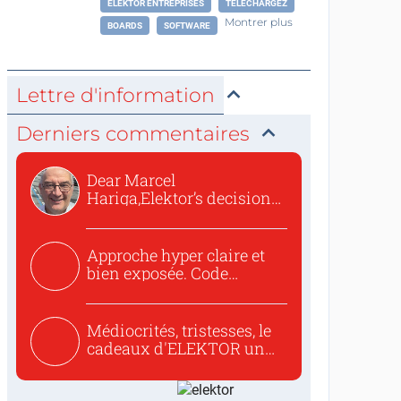
ELEKTOR ENTREPRISES
TÉLÉCHARGEZ
Montrer plus
BOARDS
SOFTWARE
Lettre d'information
Derniers commentaires
Dear Marcel
Hariga,Elektor’s decision
to republish...
Approche hyper claire et
bien exposée. Code
concis...
Médiocrités, tristesses, le
cadeaux d'ELEKTOR un
c...