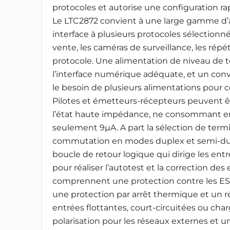
protocoles et autorise une configuration ra
Le LTC2872 convient à une large gamme d’a
interface à plusieurs protocoles sélectionné
vente, les caméras de surveillance, les répé
protocole. Une alimentation de niveau de te
l’interface numérique adéquate, et un conv
le besoin de plusieurs alimentations pour c
Pilotes et émetteurs-récepteurs peuvent êt
l’état haute impédance, ne consommant en 
seulement 9µA. A part la sélection de term
commutation en modes duplex et semi-dup
boucle de retour logique qui dirige les entr
pour réaliser l’autotest et la correction de
comprennent une protection contre les ESD
une protection par arrêt thermique et un r
entrées flottantes, court-circuitées ou char
polarisation pour les réseaux externes et u