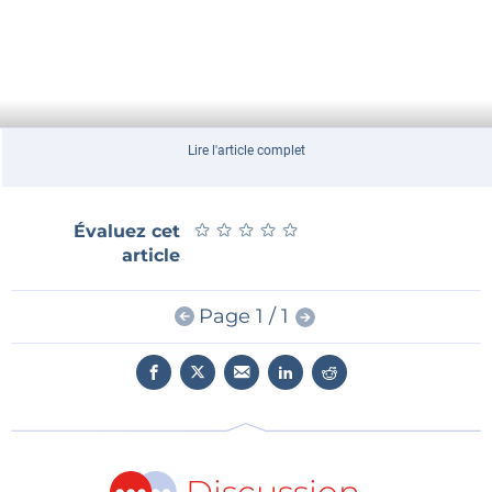
Lire l'article complet
★
★
★
★
★
★
★
★
★
★
Évaluez cet
article
Page 1 / 1