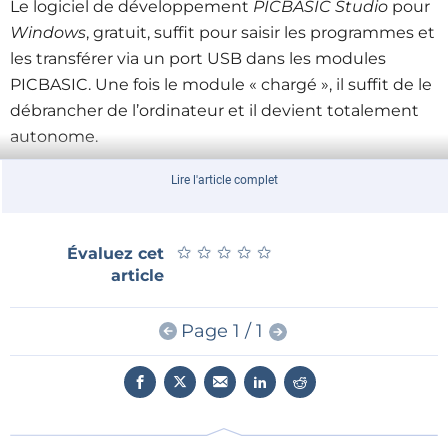
Le logiciel de développement
PICBASIC Studio
pour
Windows
, gratuit, suffit pour saisir les programmes et
les transférer via un port USB dans les modules
PICBASIC. Une fois le module « chargé », il suffit de le
débrancher de l’ordinateur et il devient totalement
autonome.
Lire l'article complet
L'auteur de ces deux livres, Gérard
Guihéneuf, est titulaire d'un DUT Électrotechnique et
enseigne dans un lycée professionnel nantais (BEP
★
★
★
★
★
★
★
★
★
★
Évaluez cet
article
Métiers de l'Électrotechnique et Bac Pro
Électrotechnique Énergie et Équipements
Communicants). Les élèves de sa classe de BEP ont
Page 1 / 1
réalisé et exploité dans un équipement
électrotechnique réel l’automate programmable
décrit dans l’ouvrage «
12 réalisations pour maîtriser
le PICBASIC PB-3B
». Les six montages décrit dans