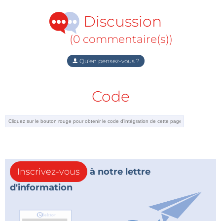
son nouvel ouvrage consacré à l'eau de pluie
Discussion
reposent également sur le PICBASIC PB-3B. Ce
module dispose de 21 broches d’entrée/sortie :
(0 commentaire(s))
entrées/sorties logiques, entrées analogiques, entrée
de comptage, sortie PICBUS, ports PWM...
Qu'en pensez-vous ?
TOUS LES FICHIERS GERBER du livre 12
Code
réalisations pour maîtriser le PICBASIC PB-3B
disponibles pour la fabrication des circuits
imprimés du livre
Inscrivez-vous
à notre lettre
d'information