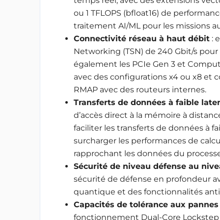
temps réel, avec des extensions vector
ou 1 TFLOPS (bfloat16) de performanc
traitement AI/ML pour les missions 
Connectivité réseau à haut débit
: 
Networking (TSN) de 240 Gbit/s pour 
également les PCIe Gen 3 et Compute 
avec des configurations x4 ou x8 et
RMAP avec des routeurs internes.
Transferts de données à faible late
d’accès direct à la mémoire à dista
faciliter les transferts de données à f
surcharger les performances de calcul
rapprochant les données du processe
Sécurité de niveau défense au nive
sécurité de défense en profondeur av
quantique et des fonctionnalités anti-f
Capacités de tolérance aux pannes
fonctionnement Dual-Core Lockstep (