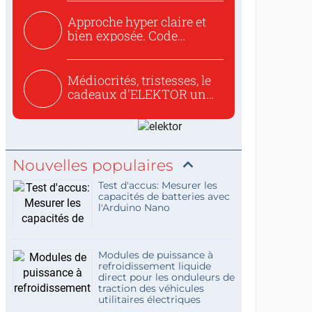
Approche hyper claire et
bien exposée. Code
concis...
Médiocrités, tristesses, le
cadeaux d'ELEKTOR un
c...
Nouvelles populaires
Test d'accus: Mesurer les
capacités de batteries avec
l'Arduino Nano
Modules de puissance à
refroidissement liquide
direct pour les onduleurs de
traction des véhicules
utilitaires électriques