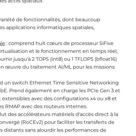
es actifs spatiaux.
ariété de fonctionnalités, dont beaucoup
es applications informatiques spatiales,
ale
: comprend huit cœurs de processeur SiFive
rtualisation et le fonctionnement en temps réel,
rnir jusqu'à 2 TOPS (int8) ou 1 TFLOPS (bfloat16)
en œuvre du traitement AI/ML pour les missions
d un switch Ethernet Time Sensitive Networking
GbE. Prend également en charge les PCIe Gen 3 et
 extensibles avec des configurations x4 ou x8 et
s RMAP avec des routeurs internes.
clut des accélérateurs matériels d'accès direct à la
vergé (RoCEv2) pour faciliter les transferts de
rs distants sans alourdir les performances de