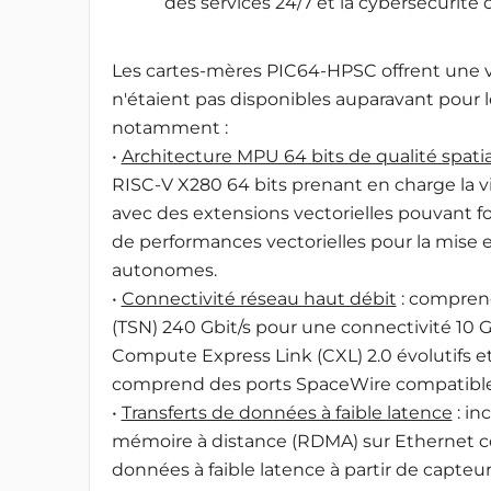
des services 24/7 et la cybersécurité d
Les cartes-mères PIC64-HPSC offrent une v
n'étaient pas disponibles auparavant pour l
notamment :
•
Architecture MPU 64 bits de qualité spati
RISC-V X280 64 bits prenant en charge la vi
avec des extensions vectorielles pouvant fou
de performances vectorielles pour la mise 
autonomes.
•
Connectivité réseau haut débit
: compren
(TSN) 240 Gbit/s pour une connectivité 10 
Compute Express Link (CXL) 2.0 évolutifs et
comprend des ports SpaceWire compatible
•
Transferts de données à faible latence
: in
mémoire à distance (RDMA) sur Ethernet con
données à faible latence à partir de capteu