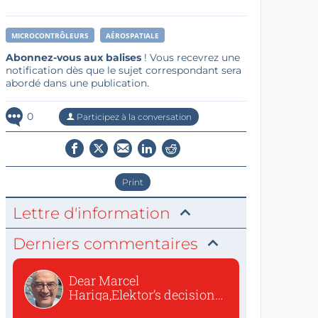
MICROCONTRÔLEURS
AÉROSPATIALE
Abonnez-vous aux balises
! Vous recevrez une
notification dès que le sujet correspondant sera
abordé dans une publication.
0
Participez à la conversation
Print
Lettre d'information
Derniers commentaires
Dear Marcel
Hariga,Elektor’s decision
to republish...