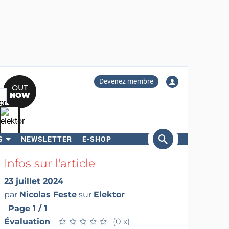
Devenez membre
S
NEWSLETTER
E-SHOP
ercher
Infos sur l'article
23 juillet 2024
par
Nicolas Feste
sur
Elektor
Page 1 / 1
Évaluation
★
★
★
★
★
★
★
★
★
★
(0 x)