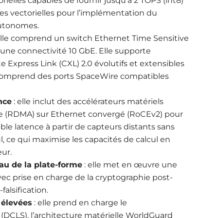
ielles capables de fournir jusqu’à 2 TOPS (int8)
es vectorielles pour l’implémentation du
autonomes.
elle comprend un switch Ethernet Time Sensitive
une connectivité 10 GbE. Elle supporte
Express Link (CXL) 2.0 évolutifs et extensibles
 comprend des ports SpaceWire compatibles
nce
: elle inclut des accélérateurs matériels
nce (RDMA) sur Ethernet convergé (RoCEv2) pour
aible latence à partir de capteurs distants sans
, ce qui maximise les capacités de calcul en
ur.
au de la plate-forme
: elle met en œuvre une
ec prise en charge de la cryptographie post-
alsification.
 élevées
: elle prend en charge le
DCLS), l’architecture matérielle WorldGuard