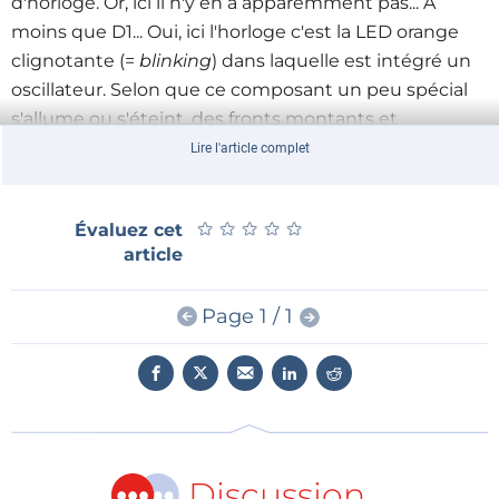
d'horloge. Or, ici il n'y en a apparemment pas... À
moins que D1... Oui, ici l'horloge c'est la LED orange
clignotante (=
blinking
) dans laquelle est intégré un
oscillateur. Selon que ce composant un peu spécial
s'allume ou s'éteint, des fronts montants et
descendants se succèdent sur son anode. C'est donc
Lire l'article complet
cette alternance de niveaux hauts et bas qui
constitue le signal d'horloge du 4017.
★
★
★
★
★
★
★
★
★
★
Évaluez cet
article
Il ne reste qu'à souder les quelques composants sur
un morceau de carte d'expérimentation à pastilles.
Page 1 / 1
Disposez les LED pour qu'elles forment la silhouette
d'un sapîn, avec évidemment la LED clignotante au
sommet.
►
Joyeuses fêtes et bonne année 2021
Discussion