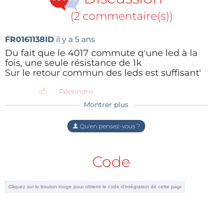
(2 commentaire(s))
FR0161138ID
il y a 5 ans
Du fait que le 4017 commute q'une led à la
fois, une seule résistance de 1k
Sur le retour commun des leds est suffisant'
Répondre
Montrer plus
lelion95
il y a 5 ans
effectivement, en plus en recalculant la
Qu'en pensez-vous ?
valeur des résistances, et en choisissant
des leds modernes (basse conso et plus
lumineuses) , il serait peu être possible
Code
d'alimenter ce circuit avec une pile
bouton de 3.3V ...
Pour en faire un "pin's" ? :)
(après il faut voir la consommation d'un
4017...)
Répondre