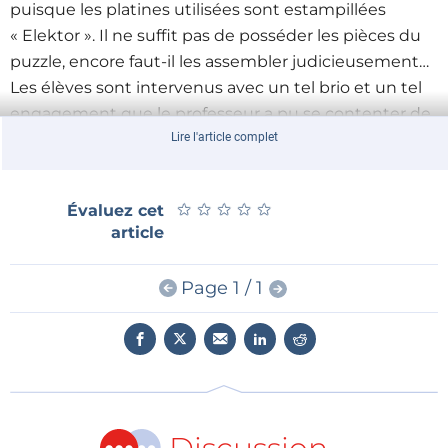
puisque les platines utilisées sont estampillées
« Elektor ». Il ne suffit pas de posséder les pièces du
puzzle, encore faut-il les assembler judicieusement…
Les élèves sont intervenus avec un tel brio et un tel
engagement que le professeur a pu se contenter de
canaliser les énergies afin que la réalisation aboutisse
Lire l'article complet
en temps et en heure, et que ça marche !
★
★
★
★
★
★
★
★
★
★
Évaluez cet
article
Obtenir avec ce système de pointage
RFID universel d’abord la reconnaissance d'Elektor,
Page 1 / 1
puis celle de la Direction Diocésaine de
l’Enseignement Catholique et enfin celle de l’AFDET,
est une immense satisfaction pour les élèves de la
section Terminale BEP Systèmes Electroniques
Industriels et Domestiques. Quelle fierté de
constater la réussite de ces élèves, récompensés à
juste titre !