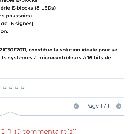
rfaces E-blocks
série E-blocks (8 LEDs)
s poussoirs)
 de 16 signes)
ion.
PIC30F2011, constitue la solution idéale pour se
ts systèmes à microcontrôleurs à 16 bits de
★
★
★
★
★
★
★
★
★
★
Page 1 / 1
ion
(0 commentaire(s))