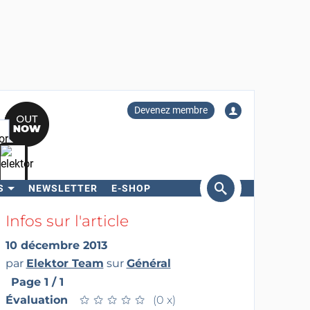
Devenez membre
S
NEWSLETTER
E-SHOP
ercher
Infos sur l'article
10 décembre 2013
par
Elektor Team
sur
Général
Page 1 / 1
Évaluation
★
★
★
★
★
★
★
★
★
★
(0 x)