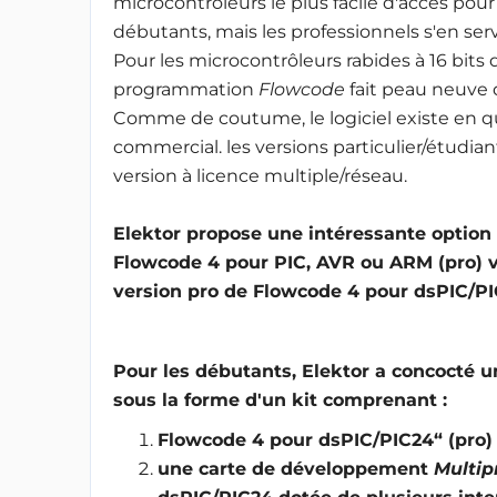
microcontrôleurs le plus facile d'accès pour
débutants, mais les professionnels s'en serv
Pour les microcontrôleurs rabides à 16 bits
programmation
Flowcode
fait peau neuve 
Comme de coutume, le logiciel existe en qua
commercial. les versions particulier/étudiant
version à licence multiple/réseau.
Elektor propose une intéressante option d
Flowcode 4 pour PIC, AVR ou ARM (pro) v
version pro de Flowcode 4 pour dsPIC/PI
Pour les débutants, Elektor a concocté un
sous la forme d'un kit comprenant :
Flowcode 4 pour dsPIC/PIC24“ (pro)
une carte de développement
Multi