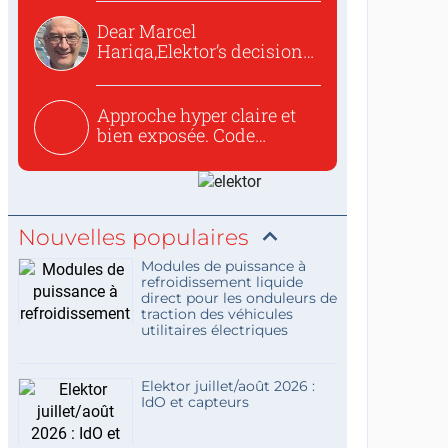
Dear Marcel
Hariga,Elektor’s decision
to republish...
Approche hyper claire et
bien exposée. Code
concis...
Nouvelles populaires
Modules de puissance à
refroidissement liquide
direct pour les onduleurs de
traction des véhicules
utilitaires électriques
Elektor juillet/août 2026 :
IdO et capteurs