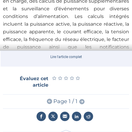
en charge, des calculs de puissance supplémentaires
et la surveillance d’événements pour diverses
conditions d’alimentation. Les calculs intégrés
incluent la puissance active, la puissance réactive, la
puissance apparente, le courant efficace, la tension
efficace, la fréquence du réseau électrique, le facteur
de puissance ainsi que les notifications
d’événements programmables.
Lire l'article complet
★
★
★
★
★
★
★
★
★
★
Évaluez cet
article
Points-clés :
Page 1 / 1
Suivi de consommation pour les produits grand
public, commerciaux et industriels.
Mesure de courants alternatifs en temps réel