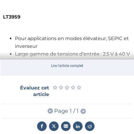
LT3959
Pour applications en modes élévateur, SEPIC et
inverseur
Large gamme de tensions d’entrée : 2,5 V à 40 V
Commutateur de puissance intégré : 6 A / 40 V
Lire l'article complet
Tension de sortie positive ou négative fixée à
partir d’une seule broche de boucle
d’asservissement
★
★
★
★
★
★
★
★
★
★
Évaluez cet
Choix de la fréquence de fonctionnement fixe :
article
de 100 kHz à 1 MHz
Synchronisation possible à une horloge externe
Page 1 / 1
Démarrage progressif programmable
Contrôle à mode courant vrai
Protection contre les surtensions et