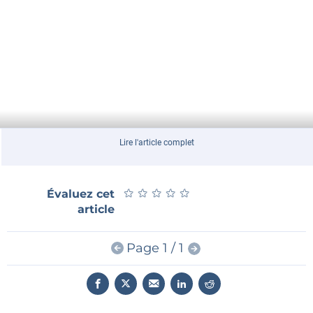
Lire l'article complet
★
★
★
★
★
★
★
★
★
★
Évaluez cet
article
Page 1 / 1