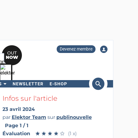
Devenez membre
S
NEWSLETTER
E-SHOP
ercher
Infos sur l'article
23 avril 2024
par
Elektor Team
sur
publinouvelle
Page 1 / 1
Évaluation
★
★
★
★
★
★
★
★
★
★
(1 x)