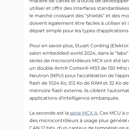
matière de cartes et d'outils de développem
utiliser et offrir des interfaces standardis
le marché croissant des “shields” et des m
doivent également être faciles à utiliser et
départ simple pour les types d'applications 
Pour en savoir plus, Stuart Cording (Elekto
salon embedded world 2024, dans le “labo
séries de microcontrôleurs MCX ont été la
un double Arm® Cortex®-M33 de 150 MHz do
Neutron (NPU) pour l'accélération de l'ap
flash de 1024 Ko, 512 Ko de RAM et 32 Ko d
mémoire flash externe, ils ciblent l'automat
applications d'intelligence embarquée.
La seconde est la
série MCX A
. Ces MCU à 
des microcontrôleurs à usage plus généra
CAN 12 bits, d'un capteur de température et 