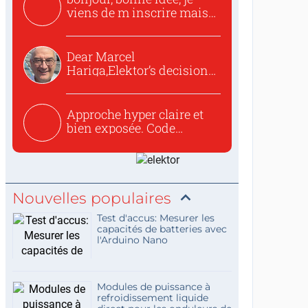
viens de m inscrire mais
o...
Dear Marcel
Hariga,Elektor’s decision
to republish...
Approche hyper claire et
bien exposée. Code
concis...
Nouvelles populaires
Test d'accus: Mesurer les
capacités de batteries avec
l'Arduino Nano
Modules de puissance à
refroidissement liquide