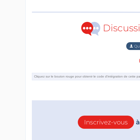
Discuss
Qu'
Inscrivez-vous
à