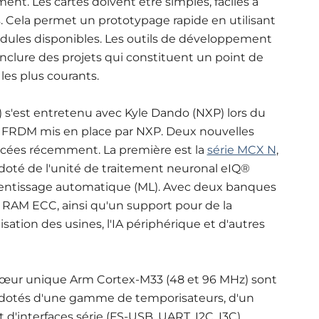
ent. Les cartes doivent être simples, faciles à
ées. Cela permet un prototypage rapide en utilisant
odules disponibles. Les outils de développement
 inclure des projets qui constituent un point de
les plus courants.
r) s'est entretenu avec Kyle Dando (NXP) lors du
” FRDM mis en place par NXP. Deux nouvelles
ncées récemment. La première est la
série MCX N
,
té de l'unité de traitement neuronal eIQ®
prentissage automatique (ML). Avec deux banques
e RAM ECC, ainsi qu'un support pour de la
isation des usines, l'IA périphérique et d'autres
cœur unique Arm Cortex-M33 (48 et 96 MHz) sont
l dotés d'une gamme de temporisateurs, d'un
d'interfaces série (FS-USB, UART, I2C, I3C).