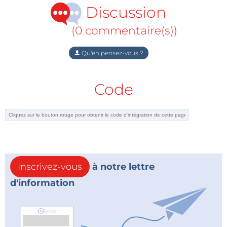
pouvez placer sur votre bureau pour épater vos amis
Discussion
et collègues.
(0 commentaire(s))
Qu'en pensez-vous ?
Code
Inscrivez-vous
à notre lettre
Commandez votre kit de sirène américaine.
d'information
Le circuit peut créer trois différents sons de sirènes
de style américain : police, ambulance et pompiers.
Vous pouvez sélectionner le son souhaité à l'aide du