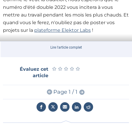
numéro d'été double 2022 vous incitera à vous
mettre au travail pendant les mois les plus chauds. Et
quand vous le ferez, n'oubliez pas de poster vos
projets sur la
plateforme Elektor Labs
!
Lire l'article complet
Deux pages en avant-première...
★
★
★
★
★
★
★
★
★
★
Évaluez cet
article
Un kit de sirène américaine
Le numéro d'été double 2022 présente un projet
Page 1 / 1
amusant : un remake de la sirène américaine publié
en 2003. Nous avons travaillé dur pour faire revenir ce
circuit classique de Ludwig Libertin. Le résultat est
un nouveau kit qui comprend un circuit imprimé au
style attrayant et un support en bois que vous