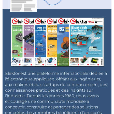
commutateur S1. Le bouton-poussoir S2 a été ajouté
pour la commande marche/arrêt. C'est aussi simple
que cela, et amusant !
Commandez le vôtre
.
Membres d'Elektor
Les membres Elektor GREEN et GOLD pourront
bientôt télécharger leur édition numérique ici. Les
membres Elektor GOLD recevront
automatiquement cette édition dans le cadre de
leur adhésion (sans frais supplémentaires) à la fin du
mois de juillet. Vous n'êtes pas membre ? Vous ratez
Elektor est une plateforme internationale dédiée à
quelque chose !
Consultez ces abonnements
.
l'électronique appliquée, offrant aux ingénieurs,
aux makers et aux startups du contenu expert, des
connaissances pratiques et des insights sur
l'industrie. Depuis les années 1960, nous avons
Traduction : Maxime Valens
encouragé une communauté mondiale à
concevoir, construire et partager des solutions
concrètes. Les membres bénéficient d'un accès