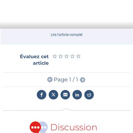
Lire l'article complet
★
★
★
★
★
★
★
★
★
★
Évaluez cet
article
Page 1 / 1
Discussion