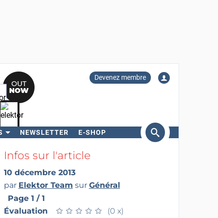
Devenez membre
S
NEWSLETTER
E-SHOP
ercher
Infos sur l'article
10 décembre 2013
par
Elektor Team
sur
Général
Page 1 / 1
Évaluation
★
★
★
★
★
★
★
★
★
★
(0 x)