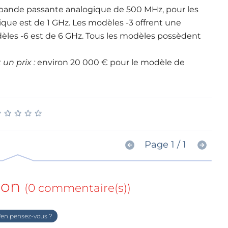
bande passante analogique de 500 MHz, pour les
que est de 1 GHz. Les modèles -3 offrent une
èles -6 est de 6 GHz. Tous les modèles possèdent
un prix :
environ 20 000 € pour le modèle de
★
★
★
★
★
★
★
★
★
★
Page 1 / 1
ion
(0 commentaire(s))
en pensez-vous ?