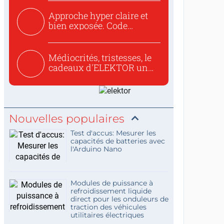
Approche hyper claire et
bien exposée. Code
concis...
Médiocrités, tristesses, le
cadeaux d'ELEKTOR un
c...
Nouvelles populaires
Test d'accus: Mesurer les
capacités de batteries avec
l'Arduino Nano
Modules de puissance à
refroidissement liquide
direct pour les onduleurs de
traction des véhicules
utilitaires électriques