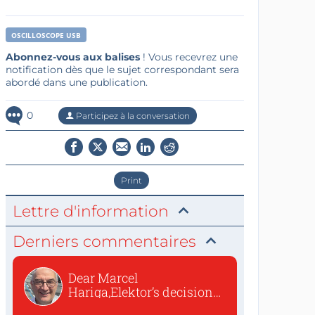
OSCILLOSCOPE USB
Abonnez-vous aux balises
! Vous recevrez une
notification dès que le sujet correspondant sera
abordé dans une publication.
0
Participez à la conversation
Print
Lettre d'information
Derniers commentaires
Dear Marcel
Hariga,Elektor’s decision
to republish...