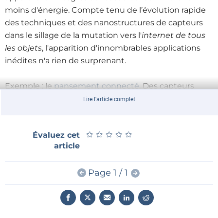
moins d'énergie. Compte tenu de l’évolution rapide
des techniques et des nanostructures de capteurs
dans le sillage de la mutation vers l'
internet de tous
les objets
, l'apparition d'innombrables applications
inédites n'a rien de surprenant.
Exemple : le
pansement connecté
. Des capteurs
incorporés à un pansement chirurgical surveillent en
Lire l'article complet
permanence la cicatrisation et adressent des alertes
au personnel médical en cas de détection d'une
★
★
★
★
★
★
★
★
★
★
Évaluez cet
infection. Vous faites la moue ? Le patient ne perçoit-
article
il donc pas lui-même que quelque chose ne va pas ?
Sans doute, mais la douleur est-elle un indicateur
Page 1 / 1
valide d'un dysfonctionnement biologique ? Certains
patients stoïques vont supporter longtemps la
souffrance et ne consulter un médecin que lorsque
l’infection initiale bénigne se sera aggravée. Pour