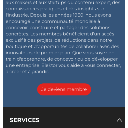
aux makers et aux startups du contenu expert, des
éoliennes modulaires. Lorsqu'on lui a demandé ce
connaissances pratiques et des insights sur
que MOWEA ferait de ce budget de la campagne
l'industrie. Depuis les années 1960, nous avons
médiatique, le fondateur et PDG Till Naumann a
encouragé une communauté mondiale à
répondu : « En tant que startup, nous avons besoin
concevoir, construire et partager des solutions
concrètes. Les membres bénéficient d'un accès
de marketing dans toutes les directions que vous
exclusif à des projets, de réductions dans notre
pouvez imaginer : identité graphique de l'entreprise,
boutique et d'opportunités de collaborer avec des
page d'accueil plus attrayante, témoignages vidéo
innovateurs de premier plan. Que vous soyez en
sur nos prototypes et nos tests sur le terrain, contenu
train d'apprendre, de concevoir ou de développer
pour les partenaires B2B, présence sur des salons
une entreprise, Elektor vous aide à vous connecter,
professionnels pertinents, et surtout présence sur les
à créer et à grandir.
réseaux sociaux (Facebook…) ».
Cliquez ici pour voir
la présentation de MOWEA lors
Je deviens membre
du salon
e
lectronica 2016
.
LANCEZ-VOUS !
SERVICES
Prêt à braquer les projecteurs sur votre jeune pousse