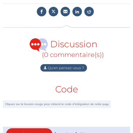
promotion d’une valeur de 75.000 €, fourni par
Elektor International Media, comprenant
notamment un stand d’exposition sur le salon
electronica 2020
.
e
2
prix :
un ensemble d’outils et d’actions de
Discussion
promotion d’une valeur de 50.000 €, fourni par
Elektor International Media
(0 commentaire(s))
e
3
prix :
un ensemble d’outils et d’actions de
promotion d’une valeur de 25.000 €, fourni par
Qu'en pensez-vous ?
Elektor International Media
Le meilleur des meilleurs sera récompensé par
Code
l’«
e
lectronica Fast Forward Award »
!
RETOMBÉES
Les gagnants bénéficieront à la fois d’une campagne
de communication et d'une exposition
internationale au salon
e
lectronica 2018
.