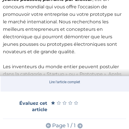
concours mondial qui vous offre l’occasion de
promouvoir votre entreprise ou votre prototype sur
le marché international. Nous recherchons les
meilleurs entrepreneurs et concepteurs en
électronique qui pourront démontrer que leurs
jeunes pousses ou prototypes électroniques sont
novateurs et de grande qualité.
Les inventeurs du monde entier peuvent postuler
dans la catégorie « Startup » ou « Prototype ». Après
avoir choisi la catégorie appropriée, tous les
Lire l'article complet
participants doivent s'inscrire en soumettant une
brève description de leur projet.
★
★
★
★
★
★
★
★
★
★
Évaluez cet
Date limite de soumission : 15 septembre 2018.
article
PRIX
Page 1 / 1
er
1
prix :
un ensemble d’outils et d’actions de