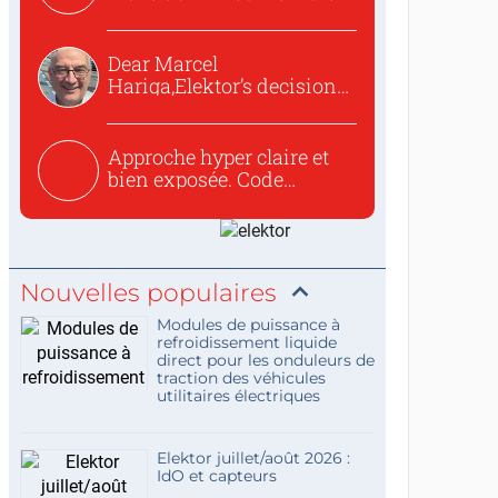
o...
Dear Marcel
Hariga,Elektor’s decision
to republish...
Approche hyper claire et
bien exposée. Code
concis...
Nouvelles populaires
Modules de puissance à
refroidissement liquide
direct pour les onduleurs de
traction des véhicules
utilitaires électriques
Elektor juillet/août 2026 :
IdO et capteurs