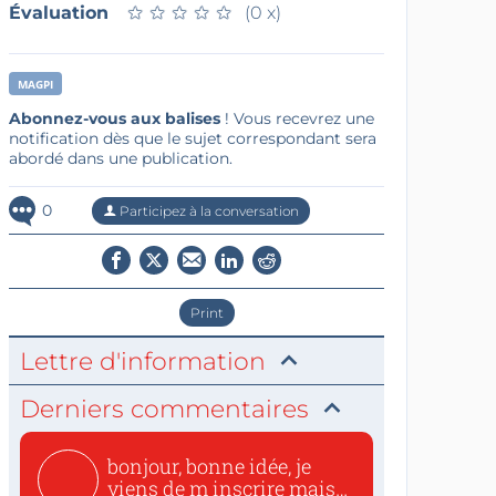
Évaluation
★
★
★
★
★
★
★
★
★
★
(0 x)
MAGPI
Abonnez-vous aux balises
! Vous recevrez une
notification dès que le sujet correspondant sera
abordé dans une publication.
0
Participez à la conversation
Print
Lettre d'information
Derniers commentaires
bonjour, bonne idée, je
viens de m inscrire mais