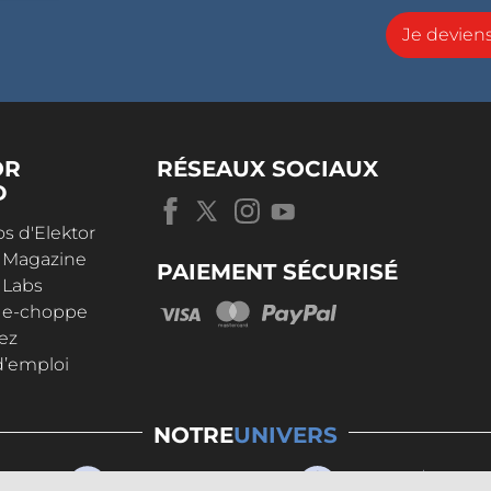
Je devie
OR
RÉSEAUX SOCIAUX
D
s d'Elektor
r Magazine
PAIEMENT SÉCURISÉ
 Labs
r e-choppe
ez
d’emploi
NOTRE
UNIVERS