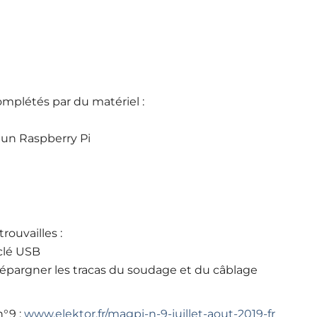
mplétés par du matériel :
 un Raspberry Pi
ouvailles :
clé USB
épargner les tracas du soudage et du câblage
°9 :
www.elektor.fr/magpi-n-9-juillet-aout-2019-fr