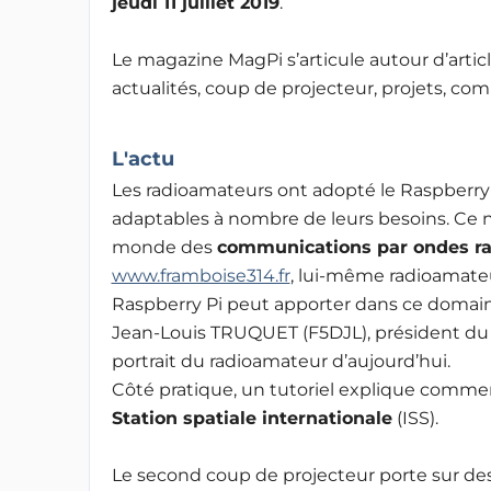
jeudi 11 juillet 2019
.
Le magazine MagPi s’articule autour d’articl
actualités, coup de projecteur, projets, co
L'actu
Les radioamateurs ont adopté le Raspberry P
adaptables à nombre de leurs besoins. Ce 
monde des
communications par ondes ra
www.framboise314.fr
, lui-même radioamateu
Raspberry Pi peut apporter dans ce domain
Jean-Louis TRUQUET (F5DJL), président d
portrait du radioamateur d’aujourd’hui.
Côté pratique, un tutoriel explique comm
Station spatiale internationale
(ISS).
Le second coup de projecteur porte sur des p