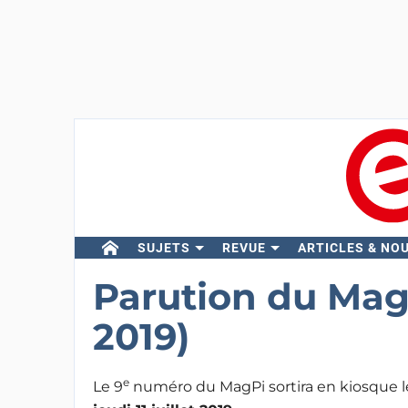
SUJETS
REVUE
ARTICLES & NO
Parution du MagP
2019)
e
Le 9
numéro du MagPi sortira en kiosque l