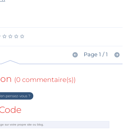
★
★
★
★
★
★
★
★
★
★
Page 1 / 1
ion
(0 commentaire(s))
en pensez-vous ?
Code