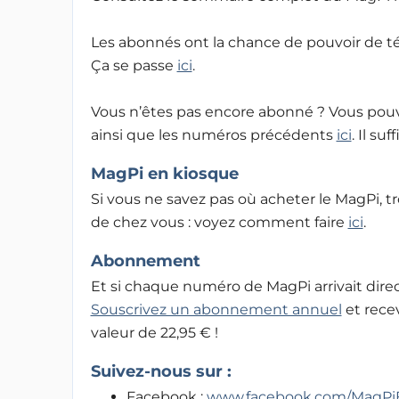
Les abonnés ont la chance de pouvoir de t
Ça se passe
ici
.
Vous n’êtes pas encore abonné ? Vous po
ainsi que les numéros précédents
ici
. Il su
MagPi en kiosque
Si vous ne savez pas où acheter le MagPi, tr
de chez vous : voyez comment faire
ici
.
Abonnement
Et si chaque numéro de MagPi arrivait direc
Souscrivez un abonnement annuel
et rece
valeur de 22,95 € !
Suivez-nous sur :
Facebook :
www.facebook.com/MagPi