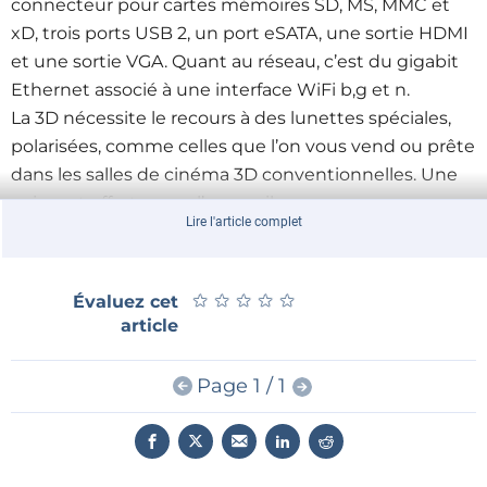
connecteur pour cartes mémoires SD, MS, MMC et
xD, trois ports USB 2, un port eSATA, une sortie HDMI
et une sortie VGA. Quant au réseau, c’est du gigabit
Ethernet associé à une interface WiFi b,g et n.
La 3D nécessite le recours à des lunettes spéciales,
polarisées, comme celles que l’on vous vend ou prête
dans les salles de cinéma 3D conventionnelles. Une
paire est offerte avec l’appareil.
Lire l'article complet
Ce beau portable doit être commercialisé ces jours-ci
en Corée, pays d’origine de LG, et dans le monde
entier dans les mois qui viennent.
★
★
★
★
★
★
★
★
★
★
Évaluez cet
article
Page 1 / 1