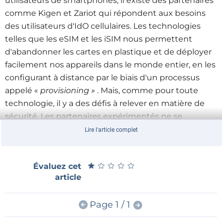
utilisateurs de smartphones, il existe des partenaires
comme Kigen et Zariot qui répondent aux besoins
des utilisateurs d'IdO cellulaires. Les technologies
telles que les eSIM et les iSIM nous permettent
d'abandonner les cartes en plastique et de déployer
facilement nos appareils dans le monde entier, en les
configurant à distance par le biais d'un processus
appelé «
provisioning »
. Mais, comme pour toute
technologie, il y a des défis à relever en matière de
sécurité. Les partenaires expérimentés ne se
contentent pas de les comprendre, ils proposent
Lire l'article complet
aussi des solutions qui en limitent les risques.
Une carte SIM est-elle simplement un circuit
★
★
★
★
★
★
★
★
★
★
Évaluez cet
« passif » ?
article
La conversation a commencé par une question
fondamentale : Qu'est-ce qu'une carte SIM et
Page 1 / 1
comment fonctionne-t-elle ? Notre premier invité,