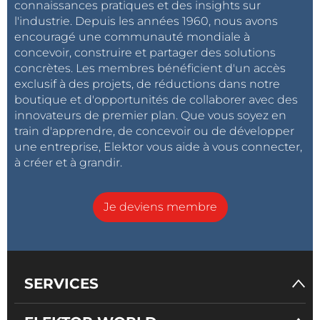
connaissances pratiques et des insights sur
énergétique, car NB-IoT est généralement plus
l'industrie. Depuis les années 1960, nous avons
économe en énergie que LTE-M. Il convient
encouragé une communauté mondiale à
également de noter que le fait de s'appuyer
concevoir, construire et partager des solutions
uniquement sur des réseaux d'ancienne génération,
concrètes. Les membres bénéficient d'un accès
exclusif à des projets, de réductions dans notre
tels que la 2G et la 3G en tant que réseaux secours,
boutique et d'opportunités de collaborer avec des
devient de plus en plus difficile en raison de l'arrêt de
innovateurs de premier plan. Que vous soyez en
ces réseaux, certaines régions ayant déjà éliminé
train d'apprendre, de concevoir ou de développer
progressivement ces anciennes technologies. Ce
une entreprise, Elektor vous aide à vous connecter,
paysage en évolution nécessite une réflexion
à créer et à grandir.
approfondie sur la stratégie de connectivité de votre
appareil IdO, en tenant compte des priorités
Je deviens membre
régionales en matière de réseau et de l'efficacité de
la technologie choisie.
eSIM et IdO cellulaire : Questions et réponses
SERVICES
Au final, au cours de la séance de questions-
réponses, les invités ont abordé des questions