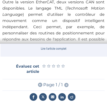
Outre la version EtherCAT, deux versions CAN sont
disponibles. Le langage TML (
Technosoft Motion
Language
) permet d'utiliser le contrôleur de
mouvement comme un dispositif intelligent
indépendant. Ceci permet, par exemple, de
personnaliser des routines de positionnement pour
répondre aux besoins de l'application. Il est possible
de mettre en place des configurations autonomes à
Lire l'article complet
un ou plusieurs axes dont la communication entre
les entraînements s'effectue sans maître CAN.
Plusieurs types de maîtres CAN sont toutefois pris en
★
★
★
★
★
★
★
★
★
★
Évaluez cet
charge grâce à la série étendue de bibliothèques
article
Technosoft Motion Control
.
Page 1 / 1
Ce moteur intelligent a une vitesse maximale de
6 000 rpm et un couple à l'arrêt de 97 mNm (pour un
diamètre de 32 mm et une longueur d'à peine
92,8 mm). Le contrôleur est logé dans un boîtier