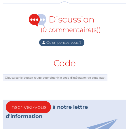
oblong de 46,5 mm sur 67 mm et de 26 mm de
profondeur.
Faulhaber
propose six familles de
Discussion
réducteurs.
(0 commentaire(s))
----------------------
Qu'en pensez-vous ?
Nouvelle édition du livre
Les moteurs électriques
Code
expliqués aux électroniciens
de Gérard Guinéheuf,
revue et augmentée de
plus de 100 pages,
consacrées aux moteurs sans balais
Inscrivez-vous
à notre lettre
d'information