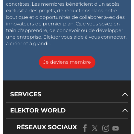
concrètes. Les membres bénéficient d'un accès
exclusif à des projets, de réductions dans notre
boutique et d'opportunités de collaborer avec des
innovateurs de premier plan. Que vous soyez en
train d'apprendre, de concevoir ou de développer
une entreprise, Elektor vous aide à vous connecter,
Le système ultra-compact est conçu pour les
à créer et à grandir.
applications d'IA de pointe et dispose d'un processeur AI
intégré pour les tâches avancées d'IA de pointe,
Je deviens membre
encodage et décodage vidéo 4K H.265/H.264 accélérés
par matériel, Wi-Fi 6 bi-bande pour une connectivité
robuste et des options d'E/S étendues telles que HDMI,
USB 3.1 et un emplacement pour carte MicroSD.
SERVICES
Caractéristiques
Accélérateur d'apprentissage profond MediaTek
ELEKTOR WORLD
(MDLA) 3.0 et NPU Cadence Tensilica Vision P6 avec
une capacité jusqu'à 4 TOPS
RÉSEAUX SOCIAUX