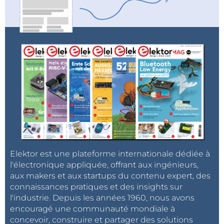
Options d'E/S étendues, y compris un en-tête GPIO
de type Raspberry Pi à 40 broches
Optionnel : prise en charge de la connectivité
mobile 4G/5G avec emplacements intégrés M.2 et
nano carte SIM
Applications
Automatisation et contrôle industriels
Vision industrielle des machines
Scanning industriel
Elektor est une plateforme internationale dédiée à
Systèmes d'interface homme-machine (IHM)
l'électronique appliquée, offrant aux ingénieurs,
Passerelles industrielles
aux makers et aux startups du contenu expert, des
connaissances pratiques et des insights sur
ARTiGO A5000
l'industrie. Depuis les années 1960, nous avons
encouragé une communauté mondiale à
concevoir, construire et partager des solutions