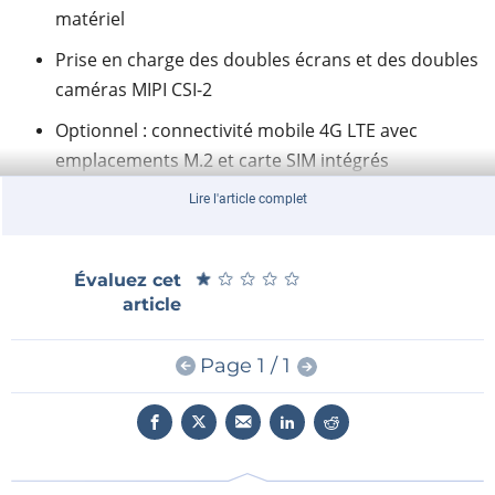
matériel
Prise en charge des doubles écrans et des doubles
caméras MIPI CSI-2
Optionnel : connectivité mobile 4G LTE avec
emplacements M.2 et carte SIM intégrés
Applications
Lire l'article complet
Surveillance environnementale
★
★
★
★
★
★
★
★
★
★
Évaluez cet
Gestion de la batterie économe en énergie
article
Optimisation des systèmes d'énergie renouvelable
VAB-5000
Page 1 / 1