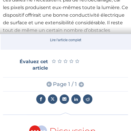
les pixels produisent eux-mêmes toute la lumière. Ce
dispositif offrirait une bonne conductivité électrique
de surface et une extensibilité considérable. Il reste
tout de même un certain nombre d’obstacles
techniques à franchir, dont l’un des plus importants
Lire l'article complet
est de sceller ces matériaux pour les rendre étanches
à l’air. Du labo à nos poches, il reste encore un grand
pas à franchir !
★
★
★
★
★
★
★
★
★
★
Évaluez cet
article
Page 1 / 1