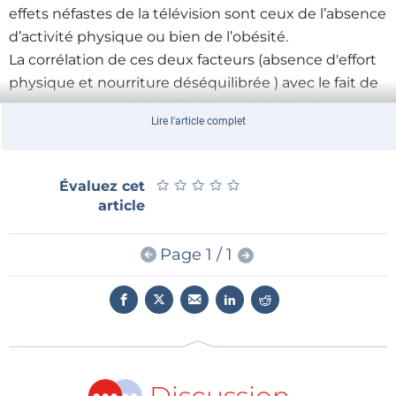
effets néfastes de la télévision sont ceux de l’absence
d’activité physique ou bien de l’obésité.
La corrélation de ces deux facteurs (absence d'effort
physique et nourriture déséquilibrée ) avec le fait de
beaucoup regarder la télévision est évidente.
Lire l'article complet
★
★
★
★
★
★
★
★
★
★
Évaluez cet
article
Page 1 / 1