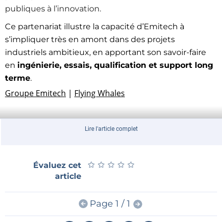
publiques à l’innovation.
Ce partenariat illustre la capacité d’Emitech à
s’impliquer très en amont dans des projets
industriels ambitieux, en apportant son savoir-faire
en
ingénierie, essais, qualification et support long
terme
.
Groupe Emitech
|
Flying Whales
Lire l'article complet
★
★
★
★
★
★
★
★
★
★
Évaluez cet
article
Page 1 / 1