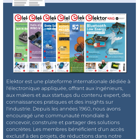
Convertisseurs de protocoles
Systèmes d’alimentation
Ne sous-estimez pas l’alimentation électrique, car
elle concerne chaque élément d’un système IIoT. La
fiabilité de l’alimentation électrique implique une
protection contre les surtensions et les surintensités,
la conversion du courant alternatif en courant
continu, des systèmes de surveillance, une
Elektor est une plateforme internationale dédiée à
distribution propre et une batterie de secours.
l'électronique appliquée, offrant aux ingénieurs,
Protection contre les surtensions
aux makers et aux startups du contenu expert, des
Blocs d’alimentation
connaissances pratiques et des insights sur
Relais et commutateurs
l'industrie. Depuis les années 1960, nous avons
encouragé une communauté mondiale à
concevoir, construire et partager des solutions
Lire la suite >>>
concrètes. Les membres bénéficient d'un accès
exclusif à des projets, de réductions dans notre