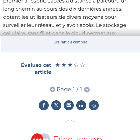
premier à l’esprit. L’accès à distance a parcouru un
long chemin au cours des dix dernières années,
dotant les utilisateurs de divers moyens pour
surveiller leur réseau et y avoir accès. Le stockage
cellulaire, sans fil et dans le cloud permet aux
utilisateurs d’accéder à tous leurs appareils sans fil et
Lire l'article complet
d’être alertés en cas de problème, même s’ils se
trouvent à des kilomètres.
★
★
★
★
★
★
★
★
★
★
Évaluez cet
E/S sans fil
article
Accès au cloud
Cellulaire
Page 1 / 1
Infrastructure Ethernet
Imaginez la zone fonctionnelle de l’infrastructure
Ethernet comme l’autoroute qui connecte tous les
aspects d’une usine entre eux. Il est essentiel que
Discussion
tous les appareils soient capables de communiquer