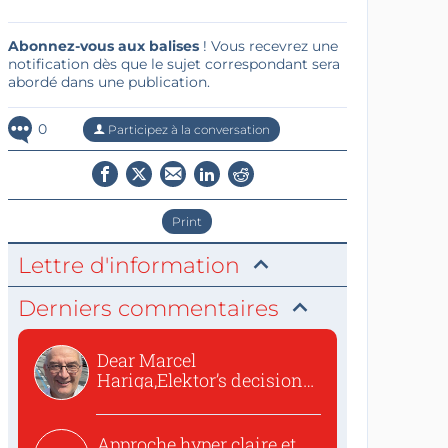
Abonnez-vous aux balises
! Vous recevrez une
notification dès que le sujet correspondant sera
abordé dans une publication.
0
Participez à la conversation
Print
Lettre d'information
Derniers commentaires
Dear Marcel
Hariga,Elektor’s decision
to republish...
Approche hyper claire et