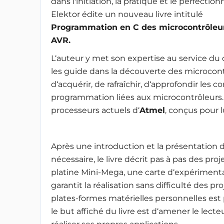
dans l'initiation, la pratique et le perfecti
Elektor édite un nouveau livre intitulé
Programmation en C des microcontrôleu
AVR.
L‘auteur y met son expertise au service d
les guide dans la découverte des microcont
d‘acquérir, de rafraîchir, d‘approfondir les
programmation liées aux microcontrôleurs
processeurs actuels d‘
Atmel
, conçus pour l
Après une introduction et la présentatio
nécessaire, le livre décrit pas à pas des proj
platine Mini-Mega, une carte d‘expériment
garantit la réalisation sans difficulté des pr
plates-formes matérielles personnelles es
le but affiché du livre est d‘amener le lecte