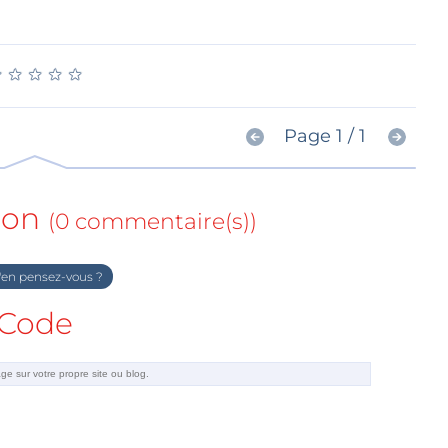
★
★
★
★
★
★
★
★
★
★
Page 1 / 1
ion
(0 commentaire(s))
en pensez-vous ?
Code