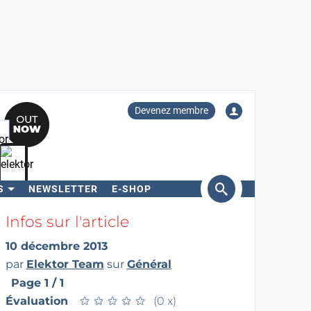
Devenez membre
S
NEWSLETTER
E-SHOP
ercher
Infos sur l'article
10 décembre 2013
par
Elektor Team
sur
Général
Page 1 / 1
Évaluation
★
★
★
★
★
★
★
★
★
★
(0 x)