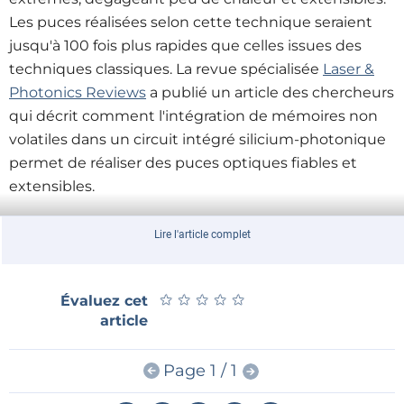
Les puces réalisées selon cette technique seraient
jusqu'à 100 fois plus rapides que celles issues des
techniques classiques. La revue spécialisée
Laser &
Photonics Reviews
a publié un article des chercheurs
qui décrit comment l'intégration de mémoires non
volatiles dans un circuit intégré silicium-photonique
permet de réaliser des puces optiques fiables et
extensibles.
Le nouveau circuit intégré possède une structure
Lire l'article complet
MONOS (Metal-Oxide-Nitride-Oxide-Silicon). Pour le
futur, les chercheurs espèrent arriver à accélérer les
★
★
★
★
★
★
★
★
★
★
Évaluez cet
puces à haute performance actuelles (entre 8 et
article
16 GHz) d'un facteur 100. Pour les biens de
consommation classiques, cette technologie est
Page 1 / 1
également intéressante. Ces puces pourraient être
mises à profit dans les communications rapides, les