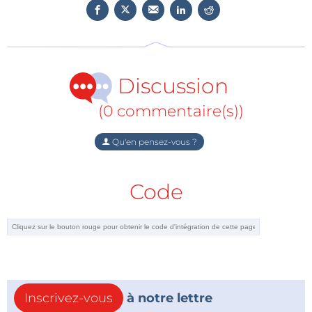
modulateurs, les capteurs et les lasers. En tout cas, la
puce térahertz semble se jouer des limites actuelles
comme par magie.
Discussion
(0 commentaire(s))
Qu'en pensez-vous ?
Code
Inscrivez-vous
à notre lettre