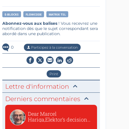
E-BLOCKS
FLOWCODE
MATRIX TSL
Abonnez-vous aux balises
! Vous recevrez une
notification dès que le sujet correspondant sera
abordé dans une publication.
0
Participez à la conversation
Print
Lettre d'information
Derniers commentaires
Dear Marcel
Hariga,Elektor’s decision
to republish...