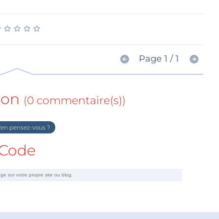
★
★
★
★
★
★
★
★
★
★
Page 1 / 1
ion
(0 commentaire(s))
en pensez-vous ?
Code