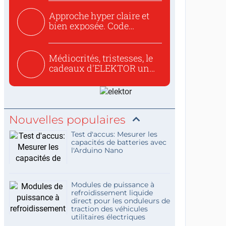
Approche hyper claire et
bien exposée. Code
concis...
Médiocrités, tristesses, le
cadeaux d'ELEKTOR un
c...
Nouvelles populaires
Test d'accus: Mesurer les
capacités de batteries avec
l'Arduino Nano
Modules de puissance à
refroidissement liquide
direct pour les onduleurs de
traction des véhicules
utilitaires électriques