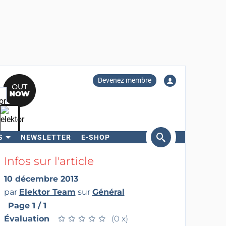
Devenez membre
S
NEWSLETTER
E-SHOP
ercher
Infos sur l'article
10 décembre 2013
par
Elektor Team
sur
Général
Page 1 / 1
Évaluation
★
★
★
★
★
★
★
★
★
★
(0 x)