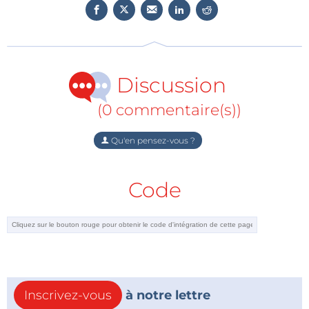
enrichir son portefeuille avec des composants
capables de répondre à des applications critiques, de
la mobilité électrique aux systèmes CVC intelligents.
Pour Same Sky, c’est l’opportunité de toucher un
Discussion
public plus large tout en conservant un haut niveau
d’exigence technique.
(0 commentaire(s))
Une alliance fondée sur la complémentarité et la
Qu'en pensez-vous ?
confiance.
Si vous développez des systèmes dans des
Code
domaines comme l’électromobilité, la robotique ou
l’efficacité énergétique, ce partenariat signifie moins
de contraintes logistiques et plus de liberté de
conception. Il illustre comment une distribution
mondiale bien structurée peut devenir un véritable
accélérateur d’innovation.
Inscrivez-vous
à notre lettre