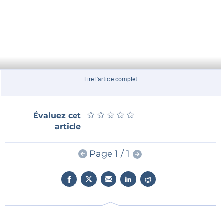
Lire l'article complet
★
★
★
★
★
★
★
★
★
★
Évaluez cet
article
Page 1 / 1