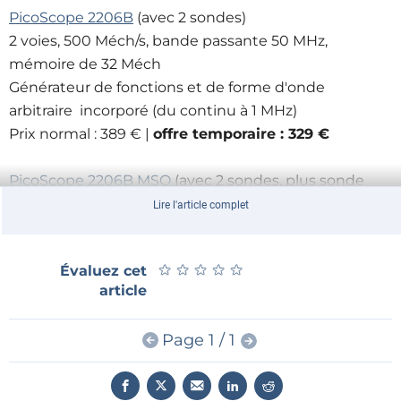
PicoScope 2206B
(avec 2 sondes)
2 voies, 500 Méch/s, bande passante 50 MHz,
mémoire de 32 Méch
Générateur de fonctions et de forme d'onde
arbitraire incorporé (du continu à 1 MHz)
Prix normal : 389 € |
offre temporaire : 329 €
PicoScope 2206B MSO
(avec 2 sondes, plus sonde
numérique et pince de test à 20 points)
Lire l'article complet
2 voies, 1 Géch/s,bande passante 50 MHz, mémoire de
32 Méch
★
★
★
★
★
★
★
★
★
★
Évaluez cet
Générateur de fonctions et de forme d'onde arbitraire
article
incorporé (du continu à 1 MHz)
Analyseur logique à 16 voies jusqu'à 100 MHz
Page 1 / 1
Prix normal : 689 € |
offre temporaire : 589 €
PicoScope 2208B MSO
(avec 2 sondes, plus sonde