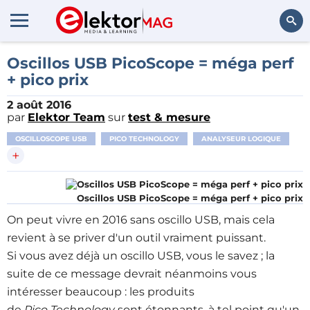
Rechercher
Oscillos USB PicoScope = méga perf
+ pico prix
2 août 2016
par
Elektor Team
sur
test & mesure
OSCILLOSCOPE USB
PICO TECHNOLOGY
ANALYSEUR LOGIQUE
+
Oscillos USB PicoScope = méga perf + pico prix
On peut vivre en 2016 sans oscillo USB, mais cela
revient à se priver d'un outil vraiment puissant.
Si vous avez déjà un oscillo USB, vous le savez ; la
suite de ce message devrait néanmoins vous
intéresser beaucoup : les produits
de
Pico Technology
sont étonnants, à tel point qu'un