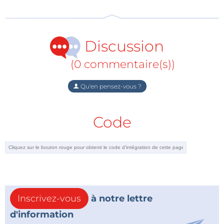
numérique et pince de test à 20 points)
2 voies, 1 Géch/s, bande passante 100 MHz, mémoire
de 128 Méch
Discussion
Générateur de fonctions et de forme d'onde arbitraire
incorporé (du continu à 1 MHz)
(0 commentaire(s))
Analyseur logique à 16 voies jusqu'à 100 MHz
Prix normal : 1.099 €,
offre temporaire : 949 €
Qu'en pensez-vous ?
Attention, ne tardez pas, le stock est limité. Cette
Code
remise exceptionnelle, consentie conjointement par
Elektor et Pico Tech, est temporaire. Profitez-en
maintenant !
Inscrivez-vous
à notre lettre
d'information