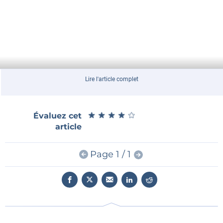
Lire l'article complet
★
★
★
★
★
★
★
★
★
★
Évaluez cet
article
Page 1 / 1