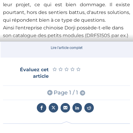
leur projet, ce qui est bien dommage. Il existe
pourtant, hors des sentiers battus, d'autres solutions,
qui répondent bien à ce type de questions.
Ainsi l'entreprise chinoise Dorji possède-t-elle dans
son catalogue des petits modules (DRF5150S par ex.)
capables de transmettre deux signaux, qu'ils soient
Lire l'article complet
numériques ou analogiques sur la bande ISM
(réservée aux communications industrielles,
scientifiques, et médicales). Ils peuvent également
★
★
★
★
★
★
★
★
★
★
Évaluez cet
exploiter directement des capteurs de température
article
par exemple. Tout ce que vous avez à faire, c'est
configurer le module à partir de votre ordinateur à
Page 1 / 1
travers une liaison sérielle.
En HF, comme dans beaucoup d'autres domaines de
l'électronique, trouver la bonne solution, c'est
souvent trouver le bon composant.