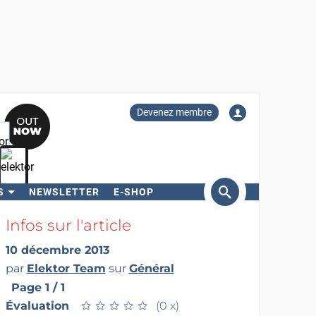
Devenez membre
S
NEWSLETTER
E-SHOP
ercher
Infos sur l'article
10 décembre 2013
par
Elektor Team
sur
Général
Page 1 / 1
Évaluation
★
★
★
★
★
★
★
★
★
★
(0 x)