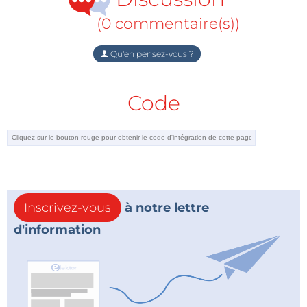
Raspberry Pi, le NanoSound semble vous chanter
(0 commentaire(s))
« personnalisez-moi » ! Il a des atouts pour ça :
6 boutons GPIO simples (code source Python
Qu'en pensez-vous ?
fourni pour lire les événements des boutons)
Récepteur IR compatible LIRC et commande
Code
(Lircd.conf fourni pour lire l'entrée du bouton)
Écran OLED 1,3 pouces avec I²C. (Le code du
pilote d'affichage Python est open source)
Spécifications (en version abrégée)
Inscrivez-vous
à notre lettre
Texas Instruments PCM5122 DAC
d'information
DAC Burr-Brown: échantillonnage à
192 kHz / résolution de 24 bits
Régulateur de tension à très faible
bruit Texas Instruments TPS7A4700
Alimentation commutable