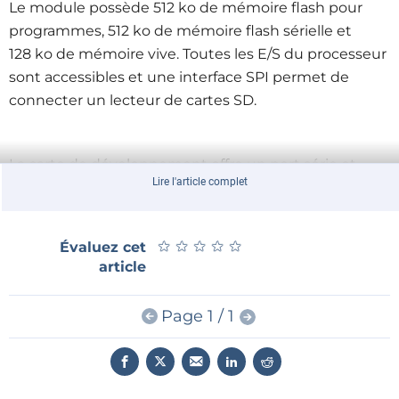
Le module possède 512 ko de mémoire flash pour
programmes, 512 ko de mémoire flash sérielle et
128 ko de mémoire vive. Toutes les E/S du processeur
sont accessibles et une interface SPI permet de
connecter un lecteur de cartes SD.
La carte de développement offre un port série et
Lire l'article complet
programmateur par USB, un microphone, des sorties
audio avec amplificateur embarqué, quatre boutons-
poussoirs, quatre LED et un support pour carte SD.
★
★
★
★
★
★
★
★
★
★
Évaluez cet
Comme logiciel il y a un EDI avec tous les outils
article
nécessaires pour développer un programme.
Page 1 / 1