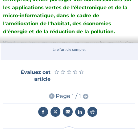
les applications vertes de l'électronique et de la
micro-informatique, dans le cadre de
l'amélioration de l'habitat, des économies
d’énergie et de la réduction de la pollution.
N’hésitez pas à nous écrire
pour envisager avec nous les modalités d'une
Lire l'article complet
publication de vos connaissances et de votre expérience.
★
★
★
★
★
★
★
★
★
★
Évaluez cet
article
Page 1 / 1