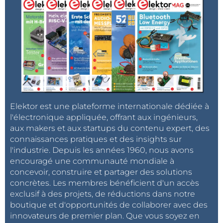
caractéristiques de robustesse et d’efficacité
énergétique les rendent appropriés pour :
L’automation industrielle : renforçant l’efficacité
et la fiabilité des ateliers de fabrication et
l’automatisation des processus.
Les applications domestiques : alimentant la
prochaine génération d’appareils intelligents
dans un souci de contrôle amélioré de leur
consommation énergétique.
Elektor est une plateforme internationale dédiée à
l'électronique appliquée, offrant aux ingénieurs,
Les objets connectés (IoT) : Permettant la
aux makers et aux startups du contenu expert, des
conception d’objets alimentés par batterie avec
connaissances pratiques et des insights sur
une autonomie importante et intégrant des
l'industrie. Depuis les années 1960, nous avons
fonctions avancées de connectivité et de
encouragé une communauté mondiale à
contrôle.
concevoir, construire et partager des solutions
concrètes. Les membres bénéficient d'un accès
Développement simplifié grâce à un
exclusif à des projets, de réductions dans notre
ensemble complet d’outils
boutique et d'opportunités de collaborer avec des
Renesas assure le support de la série RA0E1 par une
innovateurs de premier plan. Que vous soyez en