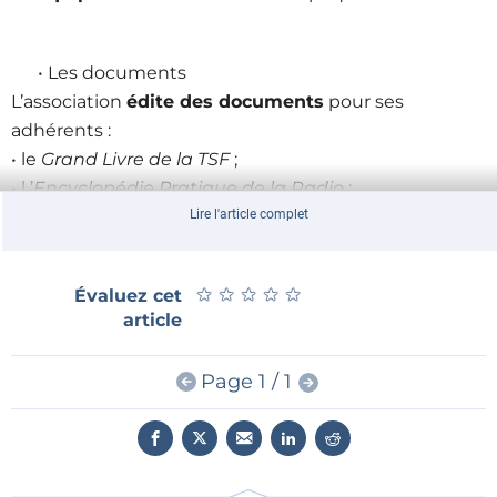
• Les documents
L’association
édite des documents
pour ses
adhérents :
• le
Grand Livre de la TSF
;
• l ’
Encyclopédie Pratique de la Radio
;
• des CD ou DVD de schémathèques etc. ;
Lire l'article complet
• des plaquettes relatives à un sujet spécifique ;
• une librairie des meilleurs ouvrages relatifs à ses
★
★
★
★
★
★
★
★
★
★
Évaluez cet
activités.
article
Page 1 / 1