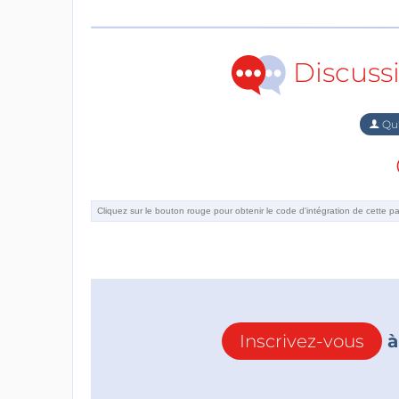
Discuss
Qu'
Inscrivez-vous
à