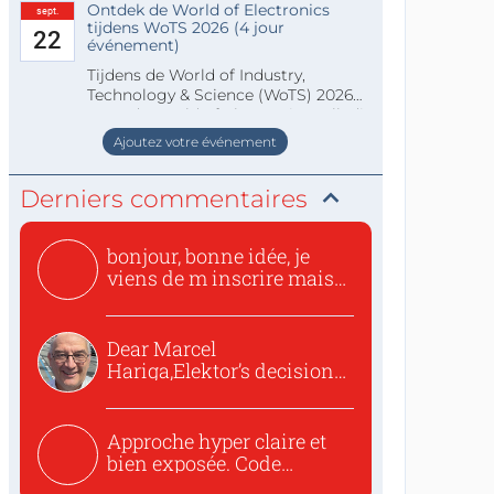
Ontdek de World of Electronics
sept.
tijdens WoTS 2026 (4 jour
22
événement)
Tijdens de World of Industry,
Technology & Science (WoTS) 2026
staat de World of Electronics volledi
Ajoutez votre événement
Derniers commentaires
bonjour, bonne idée, je
viens de m inscrire mais
o...
Dear Marcel
Hariga,Elektor’s decision
to republish...
Approche hyper claire et
bien exposée. Code
concis...