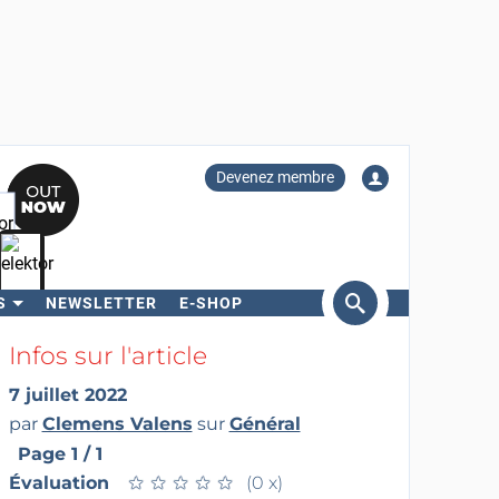
Devenez membre
S
NEWSLETTER
E-SHOP
ercher
Infos sur l'article
7 juillet 2022
par
Clemens Valens
sur
Général
Page 1 / 1
Évaluation
★
★
★
★
★
★
★
★
★
★
(0 x)