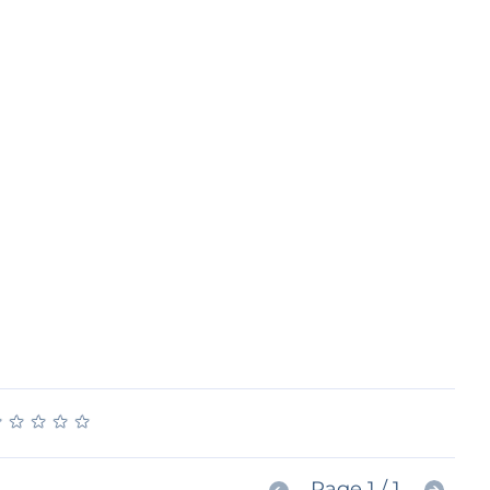
★
★
★
★
★
★
★
★
★
★
Page 1 / 1