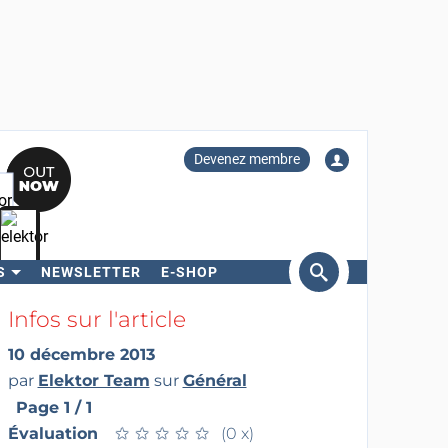
Devenez membre
S
NEWSLETTER
E-SHOP
ercher
Infos sur l'article
10 décembre 2013
par
Elektor Team
sur
Général
Page 1 / 1
Évaluation
★
★
★
★
★
★
★
★
★
★
(0 x)