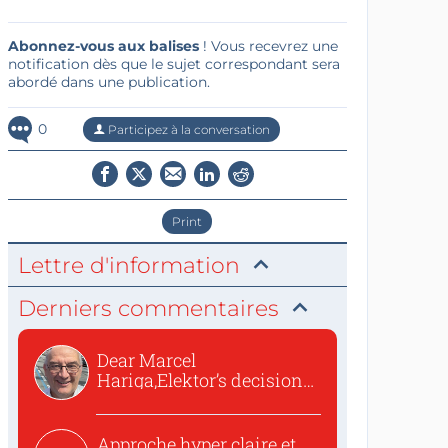
Abonnez-vous aux balises
! Vous recevrez une
notification dès que le sujet correspondant sera
abordé dans une publication.
0
Participez à la conversation
Print
Lettre d'information
Derniers commentaires
Dear Marcel
Hariga,Elektor’s decision
to republish...
Approche hyper claire et