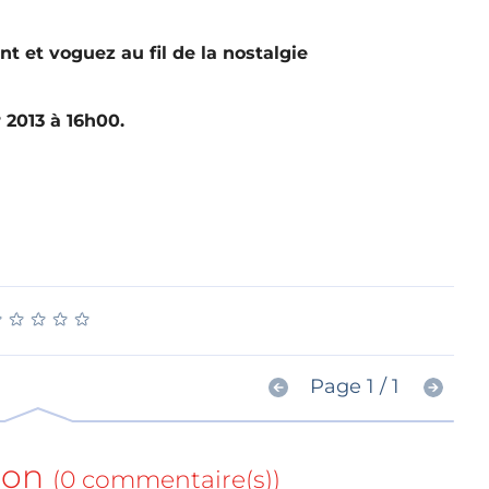
nt et voguez au fil de la nostalgie
 2013 à 16h00.
★
★
★
★
★
★
★
★
★
★
Page 1 / 1
ion
(0 commentaire(s))