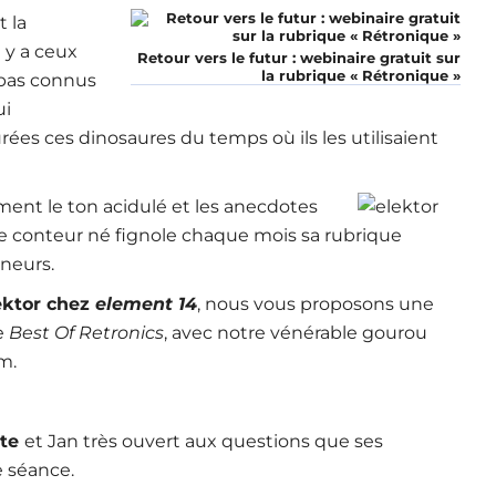
 la
l y a ceux
Retour vers le futur : webinaire gratuit sur
la rubrique « Rétronique »
 pas connus
ui
ées ces dinosaures du temps où ils les utilisaient
ment le ton acidulé et les anecdotes
e conteur né fignole chaque mois sa rubrique
nneurs.
ektor chez
element 14
, nous vous proposons une
e
Best Of Retronics
, avec notre vénérable gourou
m.
ite
et Jan très ouvert aux questions que ses
e séance.