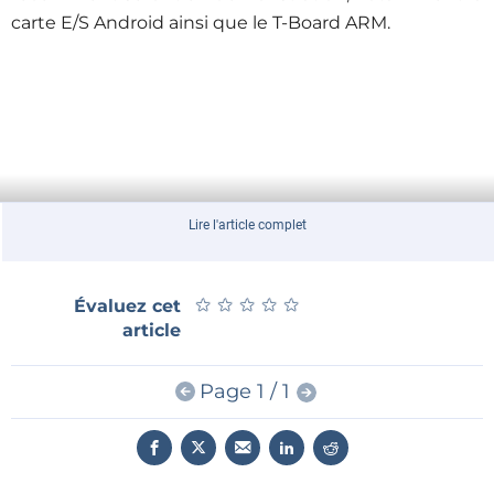
carte E/S Android ainsi que le T-Board ARM.
Lire l'article complet
★
★
★
★
★
★
★
★
★
★
Évaluez cet
article
Page 1 / 1