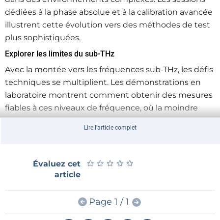
dédiées à la phase absolue et à la calibration avancée
illustrent cette évolution vers des méthodes de test
plus sophistiquées.
Explorer les limites du sub‑THz
Avec la montée vers les fréquences sub‑THz, les défis
techniques se multiplient. Les démonstrations en
laboratoire montrent comment obtenir des mesures
fiables à ces niveaux de fréquence, où la moindre
erreur peut fausser les résultats.
Lire l'article complet
Optimiser la performance des systèmes RF
La validation des paramètres de bruit et des
★
★
★
★
★
★
★
★
★
★
Évaluez cet
performances des composants devient un levier
article
essentiel pour améliorer les systèmes. Dans des
applications comme les communications satellitaires,
Page 1 / 1
cette précision conditionne directement la qualité
du signal.