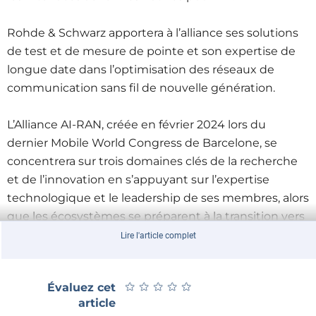
Rohde & Schwarz apportera à l’alliance ses solutions
de test et de mesure de pointe et son expertise de
longue date dans l’optimisation des réseaux de
communication sans fil de nouvelle génération.
L’Alliance AI-RAN, créée en février 2024 lors du
dernier Mobile World Congress de Barcelone, se
concentrera sur trois domaines clés de la recherche
et de l’innovation en s’appuyant sur l’expertise
technologique et le leadership de ses membres, alors
que les écosystèmes se préparent à la transition vers
la 6G :
Lire l'article complet
IA pour RAN : améliorer les capacités des RAN
grâce à l’IA pour augmenter l’efficacité
★
★
★
★
★
★
★
★
★
★
Évaluez cet
spectrale.
article
IA et RAN : intégrer les processus IA et RAN