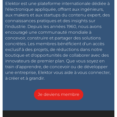
test holistiques pour l'industrie des communications
Elektor est une plateforme internationale dédiée à
l'électronique appliquée, offrant aux ingénieurs,
sans-fil. »
aux makers et aux startups du contenu expert, des
connaissances pratiques et des insights sur
Rohde & Schwarz
|
AI-RAN Alliance
l'industrie. Depuis les années 1960, nous avons
encouragé une communauté mondiale à
concevoir, construire et partager des solutions
concrètes. Les membres bénéficient d'un accès
exclusif à des projets, de réductions dans notre
boutique et d'opportunités de collaborer avec des
innovateurs de premier plan. Que vous soyez en
train d'apprendre, de concevoir ou de développer
une entreprise, Elektor vous aide à vous connecter,
à créer et à grandir.
Je deviens membre