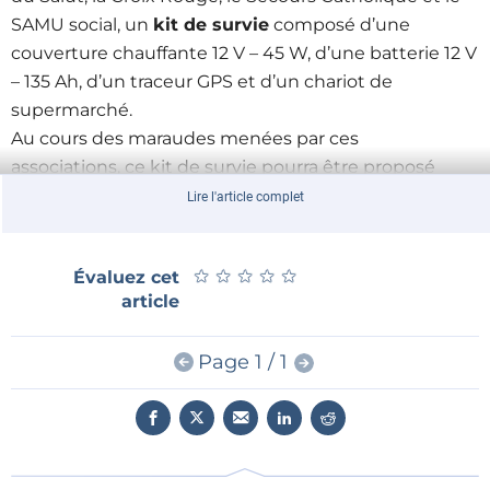
SAMU social, un
kit de survie
composé d’une
couverture chauffante 12 V – 45 W, d’une batterie 12 V
– 135 Ah, d’un traceur GPS et d’un chariot de
supermarché.
Au cours des maraudes menées par ces
associations, ce kit de survie pourra être proposé
pour une durée de vingt quatre heures aux
Lire l'article complet
personnes sans abri qui ne se réfugient pas la nuit
dans un foyer d’hébergement. Le lendemain,
★
★
★
★
★
★
★
★
★
★
Évaluez cet
le bénéficiaire et son kit pourront être retrouvés
article
grâce au traceur GPS, ce qui permettra notamment
de remplacer ou recharger la batterie et offrir une
Page 1 / 1
autonomie complémentaire de vingt quatre heures.
La réussite de ce projet ne repose pas uniquement
sur la motivation des élèves et le bénévolat des