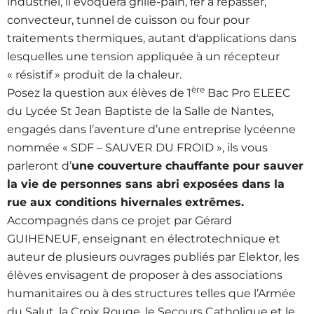
industriel, il évoquera grille-pain, fer à repasser,
convecteur, tunnel de cuisson ou four pour
traitements thermiques, autant d'applications dans
lesquelles une tension appliquée à un récepteur
« résistif » produit de la chaleur.
ère
Posez la question aux élèves de 1
Bac Pro ELEEC
du Lycée St Jean Baptiste de la Salle de Nantes,
engagés dans l’aventure d’une entreprise lycéenne
nommée « SDF – SAUVER DU FROID », ils vous
parleront d’
une couverture chauffante pour sauver
la vie de personnes sans abri exposées dans la
rue aux conditions hivernales
extrêmes.
Accompagnés dans ce projet par Gérard
GUIHENEUF, enseignant en électrotechnique et
auteur de plusieurs ouvrages publiés par Elektor, les
élèves envisagent de proposer à des associations
humanitaires ou à des structures telles que l’Armée
du Salut, la Croix Rouge, le Secours Catholique et le