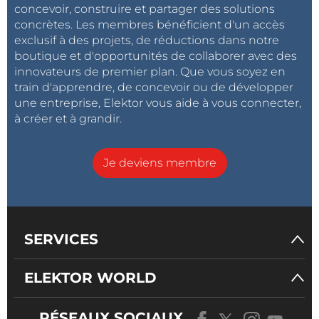
concevoir, construire et partager des solutions
Concevoir autour de la puce du passeport
concrètes. Les membres bénéficient d'un accès
exclusif à des projets, de réductions dans notre
C'est là que la vidéo dépasse le seul cadre des
boutique et d'opportunités de collaborer avec des
documents de voyage. La puce d'un passeport
innovateurs de premier plan. Que vous soyez en
illustre parfaitement un problème plus général de
train d'apprendre, de concevoir ou de développer
sécurité des systèmes embarqués. Le dispositif est
une entreprise, Elektor vous aide à vous connecter,
contraint, normalisé, déployé à l'échelle mondiale,
à créer et à grandir.
conçu pour durer plusieurs années et exposé à des
environnements hostiles. Cette situation est
Je deviens membre
comparable à celle des éléments sécurisés, des
identifiants industriels, des clés de véhicules, des
compteurs intelligents, des dispositifs médicaux ou
des nœuds IoT à longue durée de vie.
SERVICES
Pour les concepteurs de systèmes embarqués, la
sécurité des passeports électroniques rappelle que la
ELEKTOR WORLD
migration cryptographique ne se résume pas à une
simple mise à jour logicielle. Elle concerne aussi la
RÉSEAUX SOCIAUX