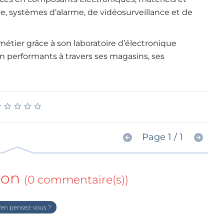
e, systèmes d’alarme, de vidéosurveillance et de
tier grâce à son laboratoire d’électronique
n performants à travers ses magasins, ses
★
★
★
★
★
★
★
★
★
★
Page 1 / 1
ion
(0 commentaire(s))
en pensez-vous ?