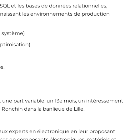
QL et les bases de données relationnelles,
nnaissant les environnements de production
du système)
ptimisation)
s.
une part variable, un 13e mois, un intéressement
st Ronchin dans la banlieue de Lille.
x experts en électronique en leur proposant
nces en composants électroniques, matériels et