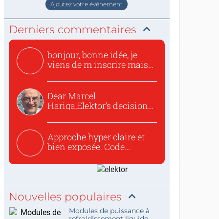
Ajoutez votre événement
Derniers commentaires
bonjour, bonne idée, je
viens de m inscrire mais
o...
Dear Marcel
Hariga,Elektor’s decision
to republish...
Approche hyper claire et
bien exposée. Code
concis...
Nouvelles populaires
Modules de puissance à
refroidissement liquide