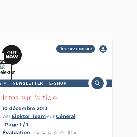
Devenez membre
S
NEWSLETTER
E-SHOP
ercher
Infos sur l'article
10 décembre 2013
par
Elektor Team
sur
Général
Page 1 / 1
Évaluation
★
★
★
★
★
★
★
★
★
★
(0 x)