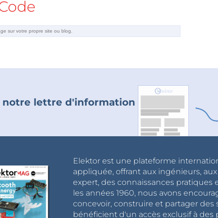
Code
 notre lettre d'information
Elektor est une plateforme internatio
appliquée, offrant aux ingénieurs, au
expert, des connaissances pratiques et
les années 1960, nous avons encou
concevoir, construire et partager de
bénéficient d'un accès exclusif à des 